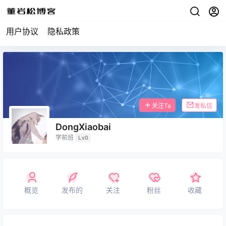
用户协议
隐私政策
关注Ta
发私信
DongXiaobai
学前班
Lv0
概览
发布的
关注
粉丝
收藏